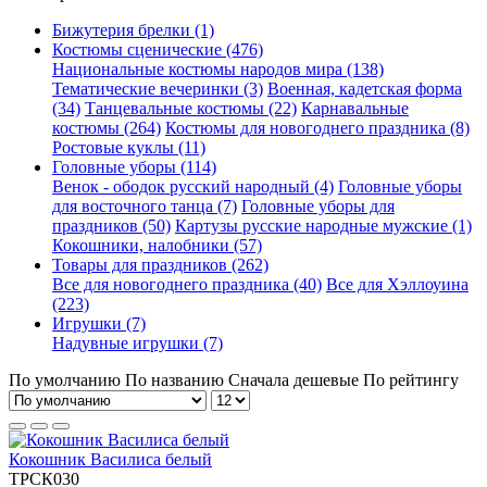
Бижутерия брелки (1)
Костюмы сценические (476)
Национальные костюмы народов мира (138)
Тематические вечеринки (3)
Военная, кадетская форма
(34)
Танцевальные костюмы (22)
Карнавальные
костюмы (264)
Костюмы для новогоднего праздника (8)
Ростовые куклы (11)
Головные уборы (114)
Венок - ободок русский народный (4)
Головные уборы
для восточного танца (7)
Головные уборы для
праздников (50)
Картузы русские народные мужские (1)
Кокошники, налобники (57)
Товары для праздников (262)
Все для новогоднего праздника (40)
Все для Хэллоуина
(223)
Игрушки (7)
Надувные игрушки (7)
По умолчанию
По названию
Сначала дешевые
По рейтингу
Кокошник Василиса белый
ТРСК030