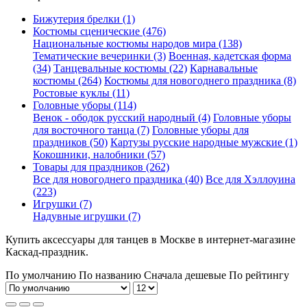
Бижутерия брелки (1)
Костюмы сценические (476)
Национальные костюмы народов мира (138)
Тематические вечеринки (3)
Военная, кадетская форма
(34)
Танцевальные костюмы (22)
Карнавальные
костюмы (264)
Костюмы для новогоднего праздника (8)
Ростовые куклы (11)
Головные уборы (114)
Венок - ободок русский народный (4)
Головные уборы
для восточного танца (7)
Головные уборы для
праздников (50)
Картузы русские народные мужские (1)
Кокошники, налобники (57)
Товары для праздников (262)
Все для новогоднего праздника (40)
Все для Хэллоуина
(223)
Игрушки (7)
Надувные игрушки (7)
Купить аксессуары для танцев в Москве в интернет-магазине
Каскад-праздник.
По умолчанию
По названию
Сначала дешевые
По рейтингу