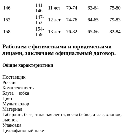
141-
146
11 лет
70-74
62-64
75-80
146
147-
152
12 лет
74-76
64-65
79-83
153
154-
158
13 лет
76-82
65-66
82-84
159
Работаем с физическими и юридическими
лицами, заключаем официальный договор.
Общие характеристики
Поставщик
Россия
Комплектность
Блуза + юбка
Цвет
Мультиколор
Материал
Габардин, бязь, атласная лента, косая бейка, атлас, хлопок,
вьюнок
Упаковка
Целлофановый пакет