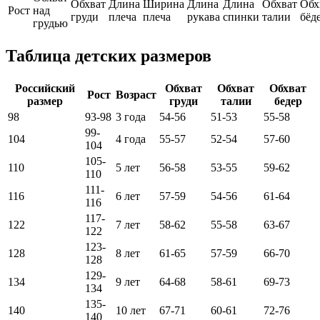
Обхват
Длина
Ширина
Длина
Длина
Обхват
Обх
Рост
над
груди
плеча
плеча
рукава
спинки
талии
бёд
грудью
Таблица детских размеров
Российский
Обхват
Обхват
Обхват
Рост
Возраст
размер
груди
талии
бедер
98
93-98
3 года
54-56
51-53
55-58
99-
104
4 года
55-57
52-54
57-60
104
105-
110
5 лет
56-58
53-55
59-62
110
111-
116
6 лет
57-59
54-56
61-64
116
117-
122
7 лет
58-62
55-58
63-67
122
123-
128
8 лет
61-65
57-59
66-70
128
129-
134
9 лет
64-68
58-61
69-73
134
135-
140
10 лет
67-71
60-61
72-76
140