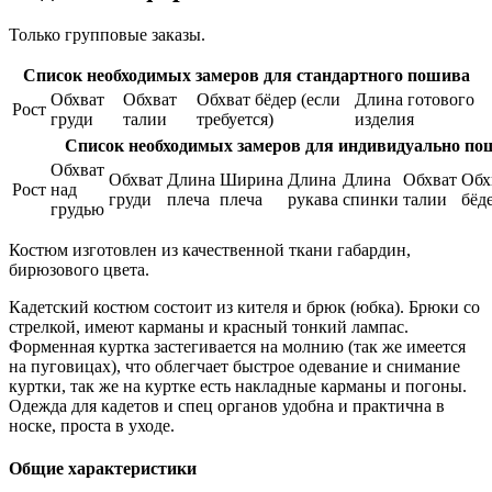
Только групповые заказы.
Список необходимых замеров для стандартного пошива
Обхват
Обхват
Обхват бёдер (если
Длина готового
Рост
груди
талии
требуется)
изделия
Список необходимых замеров для индивидуально по
Обхват
Обхват
Длина
Ширина
Длина
Длина
Обхват
Обх
Рост
над
груди
плеча
плеча
рукава
спинки
талии
бёд
грудью
Костюм изготовлен из качественной ткани габардин,
бирюзового цвета.
Кадетский костюм состоит из кителя и брюк (юбка). Брюки со
стрелкой, имеют карманы и красный тонкий лампас.
Форменная куртка застегивается на молнию (так же имеется
на пуговицах), что облегчает быстрое одевание и снимание
куртки, так же на куртке есть накладные карманы и погоны.
Одежда для кадетов и спец органов удобна и практична в
носке, проста в уходе.
Общие характеристики