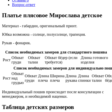
Отзывы
0
Вопрос-ответ
Платье плясовое Мирослава детское
Материал - габардин, оригинальный принт.
Юбка возможна - солнце, полусолнце, трапеция.
Рукав - фонарик.
Список необходимых замеров для стандартного пошива
Обхват
Обхват
Обхват бёдер (если
Длина готового
Рост
груди
талии
требуется)
изделия
Список необходимых замеров для индивидуально по
Обхват
Обхват
Длина
Ширина
Длина
Длина
Обхват
Обх
Рост
над
груди
плеча
плеча
рукава
спинки
талии
бёд
грудью
Индивидуальный пошив происходит после консультации с
менеджером, и необходимой наценки.
Таблица детских размеров