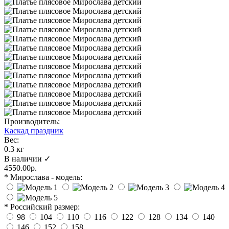
Производитель:
Каскад праздник
Вес:
0.3 кг
В наличии ✓
4550.00р.
* Мирослава - модель:
* Российский размер:
98
104
110
116
122
128
134
140
146
152
158