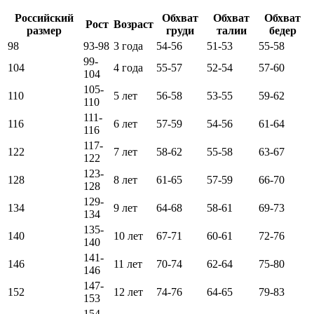
Российский
Обхват
Обхват
Обхват
Рост
Возраст
размер
груди
талии
бедер
98
93-98
3 года
54-56
51-53
55-58
99-
104
4 года
55-57
52-54
57-60
104
105-
110
5 лет
56-58
53-55
59-62
110
111-
116
6 лет
57-59
54-56
61-64
116
117-
122
7 лет
58-62
55-58
63-67
122
123-
128
8 лет
61-65
57-59
66-70
128
129-
134
9 лет
64-68
58-61
69-73
134
135-
140
10 лет
67-71
60-61
72-76
140
141-
146
11 лет
70-74
62-64
75-80
146
147-
152
12 лет
74-76
64-65
79-83
153
154-