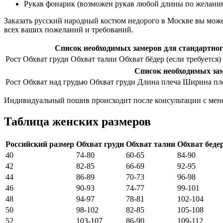
Рукав фонарик (возможен рукав любой длины по желанию
Заказать русский народный костюм недорого в Москве вы може
всех ваших пожеланий и требований.
Список необходимых замеров для стандартно
Рост
Обхват груди
Обхват талии
Обхват бёдер (если требуется)
Список необходимых за
Рост
Обхват над грудью
Обхват груди
Длина плеча
Ширина пл
Индивидуальный пошив происходит после консультации с мен
Таблица женских размеров
Российский размер
Обхват груди
Обхват талии
Обхват беде
40
74-80
60-65
84-90
42
82-85
66-69
92-95
44
86-89
70-73
96-98
46
90-93
74-77
99-101
48
94-97
78-81
102-104
50
98-102
82-85
105-108
52
103-107
86-90
109-112