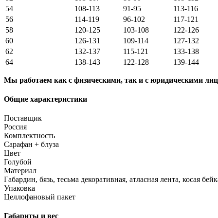
54
108-113
91-95
113-116
56
114-119
96-102
117-121
58
120-125
103-108
122-126
60
126-131
109-114
127-132
62
132-137
115-121
133-138
64
138-143
122-128
139-144
Мы работаем как с физическими, так и с юридическими лиц
Общие характеристики
Поставщик
Россия
Комплектность
Сарафан + блуза
Цвет
Голубой
Материал
Габардин, бязь, тесьма декоративная, атласная лента, косая бей
Упаковка
Целлофановый пакет
Габариты и вес