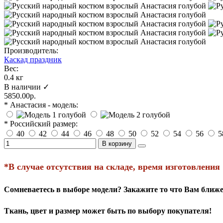
Производитель:
Каскад праздник
Вес:
0.4 кг
В наличии ✓
5850.00р.
* Анастасия - модель:
* Российский размер:
40
42
44
46
48
50
52
54
56
5
В корзину
*В случае отсутствия на складе, время изготовления
Сомневаетесь в выборе модели? Закажите то что Вам ближе
Ткань, цвет и размер может быть по выбору покупателя!