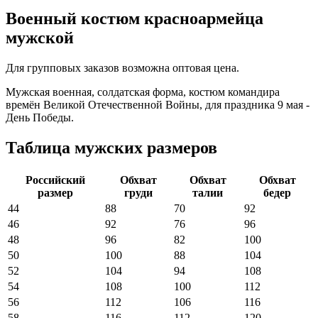
Военный костюм красноармейца
мужской
Для групповых заказов возможна оптовая цена.
Мужская военная, солдатская форма, костюм командира
времён Великой Отечественной Войны, для праздника 9 мая -
День Победы.
Таблица мужских размеров
Российский
Обхват
Обхват
Обхват
размер
груди
талии
бедер
44
88
70
92
46
92
76
96
48
96
82
100
50
100
88
104
52
104
94
108
54
108
100
112
56
112
106
116
58
116
112
120